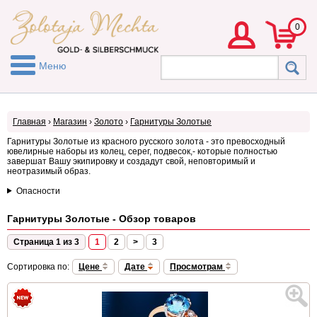
0
Меню
Главная
›
Магазин
›
Золото
›
Гарнитуры Золотые
Гарнитуры Золотые из красного русского золота - это превосходный
ювелирные наборы из колец, серег, подвесок,- которые полностью
завершат Вашу экипировку и создадут свой, неповторимый и
неотразимый образ.
Опасности
Гарнитуры Золотые - Обзор товаров
Страница 1 из 3
1
2
>
3
Сортировка по:
Цене
Дате
Просмотрам