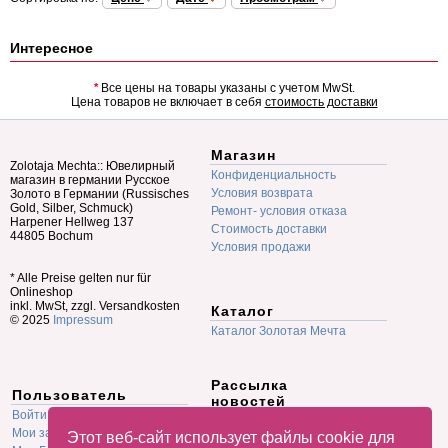
Интересное
*
Все цены на товары указаны с учетом MwSt.
Цена товаров не включает в себя
стоимость доставки
Магазин
Zolotaja Mechta:: Ювелирный
Конфиденциальность
магазин в германии Русское
Условия возврата
Золото в Германии (Russisches
Gold, Silber, Schmuck)
Ремонт- условия отказа
Harpener Hellweg 137
Стоимость доставки
44805 Bochum
Условия продажи
* Alle Preise gelten nur für
Onlineshop
inkl. MwSt, zzgl. Versandkosten
Каталог
© 2025
Impressum
Каталог Золотая Мечта
Рассылка
Пользователь
новостей
Войти
E-mail
Мои заказы
Этот веб-сайт использует файлы cookie для