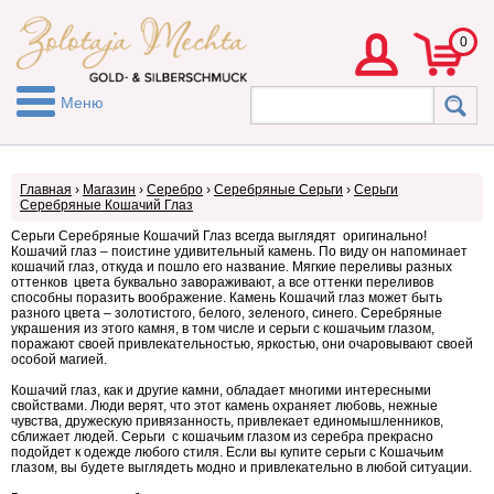
0
Меню
Главная
›
Магазин
›
Серебро
›
Серебряные Серьги
›
Серьги
Серебряные Кошачий Глаз
Серьги Серебряные Кошачий Глаз всегда выглядят оригинально!
Кошачий глаз – поистине удивительный камень. По виду он напоминает
кошачий глаз, откуда и пошло его название. Мягкие переливы разных
оттенков цвета буквально завораживают, а все оттенки переливов
способны поразить воображение. Камень Кошачий глаз может быть
разного цвета – золотистого, белого, зеленого, синего. Серебряные
украшения из этого камня, в том числе и серьги с кошачьим глазом,
поражают своей привлекательностью, яркостью, они очаровывают своей
особой магией.
Кошачий глаз, как и другие камни, обладает многими интересными
свойствами. Люди верят, что этот камень охраняет любовь, нежные
чувства, дружескую привязанность, привлекает единомышленников,
сближает людей. Серьги с кошачьим глазом из серебра прекрасно
подойдет к одежде любого стиля. Если вы купите серьги с Кошачьим
глазом, вы будете выглядеть модно и привлекательно в любой ситуации.