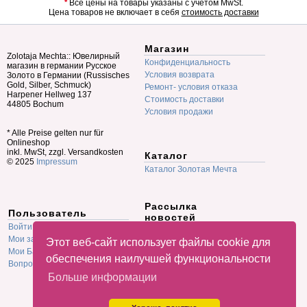
*
Все цены на товары указаны с учетом MwSt.
Цена товаров не включает в себя
стоимость доставки
Магазин
Zolotaja Mechta:: Ювелирный
Конфиденциальность
магазин в германии Русское
Условия возврата
Золото в Германии (Russisches
Gold, Silber, Schmuck)
Ремонт- условия отказа
Harpener Hellweg 137
Стоимость доставки
44805 Bochum
Условия продажи
* Alle Preise gelten nur für
Onlineshop
inkl. MwSt, zzgl. Versandkosten
Каталог
© 2025
Impressum
Каталог Золотая Мечта
Рассылка
Пользователь
новостей
Войти
E-mail
Мои заказы
Этот веб-сайт использует файлы cookie для
Мои Баллы
обеспечения наилучшей функциональности
Вопрос-Ответ F.A.Q.
Больше информации