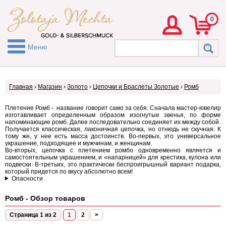
0
Меню
Главная
›
Магазин
›
Золото
›
Цепочки и Браслеты Золотые
›
Ромб
Плетение Ромб - название говорит само за себя. Сначала мастер-ювелир
изготавливает определенным образом изогнутые звенья, по форме
напоминающие ромб. Далее последовательно соединяет их между собой.
Получается классическая, лаконичная цепочка, но отнюдь не скучная. К
тому же, у нее есть масса достоинств. Во-первых, это универсальное
украшение, подходящее и мужчинам, и женщинам.
Во-вторых, цепочка с плетением ромбо одновременно является и
самостоятельным украшением, и «напарницей» для крестика, кулона или
подвески. В-третьих, это практически беспроигрышный вариант подарка,
который придется по вкусу абсолютно всем!
Опасности
Ромб - Обзор товаров
Страница 1 из 2
1
2
>