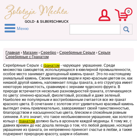
0
Меню
Главная
›
Магазин
›
Серебро
›
Серебряные Серьги
›
Серьги
Серебряные с Гранатом
Серебряные Серьги с
гранатом
- чарующее украшение. Среди
множества самоцветов, использующихся в ювелирной промышленности,
особое место занимает драгоценный камень гранат. Это по-настоящему
уникальный камень. Своим внешним видом и ярко-красным цветом он, как
никакой другой камень, напоминает плоды граната, а его структура имеет
некоторую зернистость, сравнимую с зернами чудесного фрукта. В
природе встречается несколько разновидностей граната, отличающиеся
по цвету: огненно-красный, фиолетовый, розовый и даже зеленый.
Наиболее же популярным и востребованным считается все же гранат
красного цвета. В сочетании с золотом этот удивительно красивый камень
выглядит очень привлекательно, завораживает своей таинственностью,
благородством и насыщенностью цвета, блеском и спокойным ровным
сиянием. А это значит, что такое необыкновенное украшение, как золотое
кольцо с
гранатом
должно быть в арсенале каждой модницы. К тому же, с
давних времен до нас дошла легенда о том, что любой девушке, носящей
украшение из граната, он непременно принесет счастье в любви, а также
подчеркнет природную красоту, шарм и обаяние.