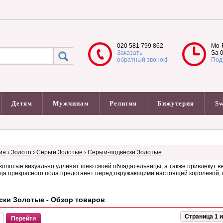
020 581 799 862
Mo-F
Заказать
Sa 0
обратный звонок!
Под
Детям
Мужчинам
Религия
Бижутерия
Sw
ин
›
Золото
›
Серьги Золотые
›
Серьги-подвески Золотые
золотые визуально удлинят шею своей обладательницы, а также привлекут вни
а прекрасного пола предстанет перед окружающими настоящей королевой, ст
ски Золотые - Обзор товаров
Страница 1 и