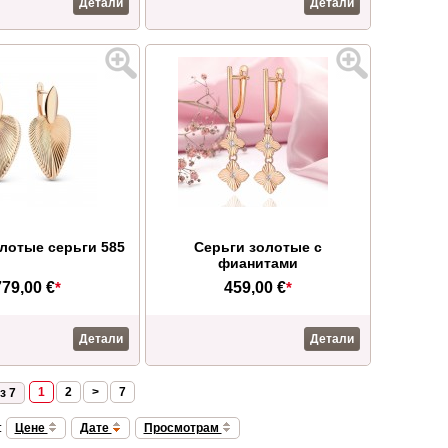
Детали
Детали
лотые серьги 585
Серьги золотые с
фианитами
779,00 €
*
459,00 €
*
Детали
Детали
1
2
>
7
з 7
:
Цене
Дате
Просмотрам