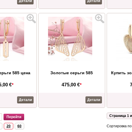
Детали
Детали
ерьги 585 цена
Золотые серьги 585
Купить зо
5,00 €
*
475,00 €
*
Детали
Детали
Страница 1 и
20
60
Сортировка по