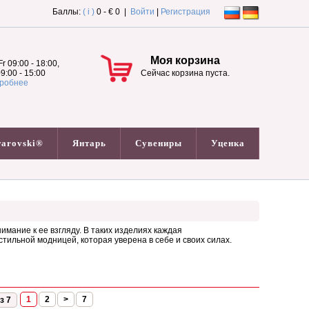
Баллы:
( i )
0 - € 0 |
Войти
|
Регистрация
Моя корзина
r 09:00 - 18:00,
9:00 - 15:00
Сейчас корзина пуста.
робнее
arovski®
Янтарь
Сувениры
Уценка
мание к ее взгляду. В таких изделиях каждая
ильной модницей, которая уверена в себе и своих силах.
1
2
>
7
з 7