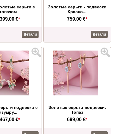
олотые серьги с
Золотые серьги - подвески
топазом
Красно...
.399,00 €
*
759,00 €
*
Детали
Детали
ерьги подвески с
Золотые серьги-подвески.
изумру...
Топаз
.467,00 €
*
699,00 €
*