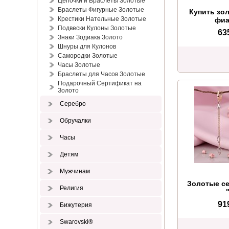
Цепочки и Браслеты Золотые
Браслеты Фигурные Золотые
Купить зо
Крестики Нательные Золотые
фиа
Подвески Кулоны Золотые
63
Знаки Зодиака Золото
Шнуры для Кулонов
Самородки Золотые
Часы Золотые
Браслеты для Часов Золотые
Подарочный Сертификат на
Золото
Серебро
Обручалки
Часы
Детям
Мужчинам
Золотые се
Религия
"
91
Бижутерия
Swarovski®