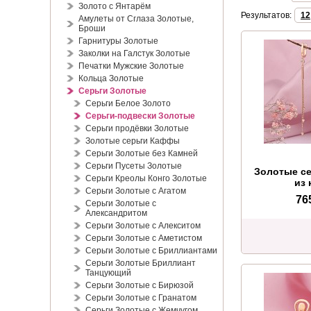
Золото с Янтарём
Результатов:
12
Амулеты от Сглаза Золотые,
Броши
Гарнитуры Золотые
Заколки на Галстук Золотые
Печатки Мужские Золотые
Кольца Золотые
Серьги Золотые
Серьги Белое Золото
Серьги-подвески Золотые
Серьги продёвки Золотые
Золотые серьги Каффы
Серьги Золотые без Камней
Серьги Пусеты Золотые
Золотые се
Серьги Креолы Конго Золотые
из 
Серьги Золотые с Агатом
76
Серьги Золотые с
Александритом
Серьги Золотые с Алекситом
Серьги Золотые с Аметистом
Серьги Золотые с Бриллиантами
Серьги Золотые Бриллиант
Танцующий
Серьги Золотые с Бирюзой
Серьги Золотые с Гранатом
Серьги Золотые с Жемчугом