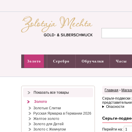
Золото
Серебро
Обручалки
Часы
Главная
›
Магаз
Показать все товары
Серьги-подвески 
Золото
представительниц
Опасности
Золотые Слитки
Русская Ярмарка в Германии 2026
Серьги-подве
Желтое золото
Золото для Детей
Золото с Жемчугом
Перейти на: