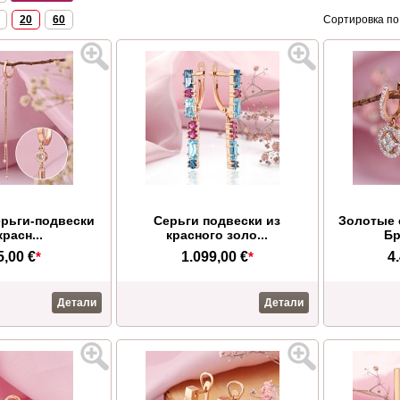
20
60
Сортировка по
рьги-подвески
Серьги подвески из
Золотые 
красн...
красного золо...
Бр
5,00 €
*
1.099,00 €
*
4
Детали
Детали