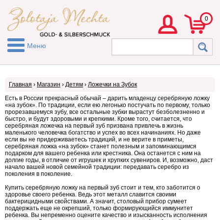
0
Меню
Главная
›
Магазин
›
Детям
›
Ложечки на Зубок
Есть в России прекрасный обычай – дарить младенцу серебряную ложку
«на зубок». По традиции, если ею легонько постучать по первому, только
прорезавшемуся зубу, все остальные зубки вырастут безболезненно и
быстро, и будут здоровыми и крепкими. Кроме того, считается, что
серебряная ложечка на первый зуб призвана привлечь в жизнь
маленького человечка богатство и успех во всех начинаниях. Но даже
если вы не придерживаетесь традиций, и не верите в приметы,
серебряная ложка «на зубок» станет полезным и запоминающимся
подарком для вашего ребенка или крестника. Она останется с ним на
долгие годы, в отличие от игрушек и хрупких сувениров. И, возможно, даст
начало вашей новой семейной традиции: передавать серебро из
поколения в поколение.
Купить серебряную ложку на первый зуб стоит и тем, кто заботится о
здоровье своего ребенка. Ведь этот металл славится своими
бактерицидными свойствами. А значит, столовый прибор сумеет
поддержать еще не окрепший, только формирующийся иммунитет
ребенка.
Вы непременно оцените качество и изысканность исполнения