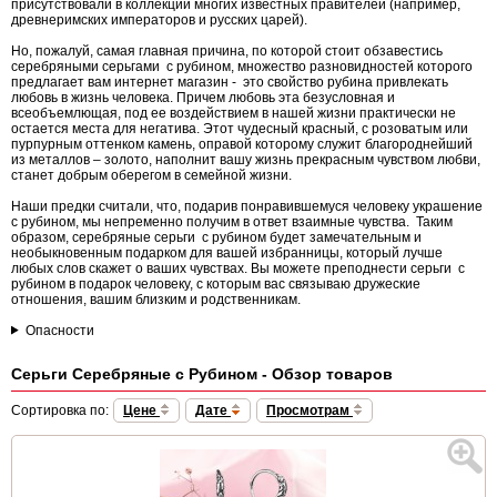
присутствовали в коллекции многих известных правителей (например,
древнеримских императоров и русских царей).
Но, пожалуй, самая главная причина, по которой стоит обзавестись
серебряными серьгами с рубином, множество разновидностей которого
предлагает вам интернет магазин - это свойство рубина привлекать
любовь в жизнь человека. Причем любовь эта безусловная и
всеобъемлющая, под ее воздействием в нашей жизни практически не
остается места для негатива. Этот чудесный красный, с розоватым или
пурпурным оттенком камень, оправой которому служит благороднейший
из металлов – золото, наполнит вашу жизнь прекрасным чувством любви,
станет добрым оберегом в семейной жизни.
Наши предки считали, что, подарив понравившемуся человеку украшение
с рубином, мы непременно получим в ответ взаимные чувства. Таким
образом, серебряные серьги с рубином будет замечательным и
необыкновенным подарком для вашей избранницы, который лучше
любых слов скажет о ваших чувствах. Вы можете преподнести серьги с
рубином в подарок человеку, с которым вас связываю дружеские
отношения, вашим близким и родственникам.
Опасности
Серьги Серебряные с Рубином - Обзор товаров
Сортировка по:
Цене
Дате
Просмотрам