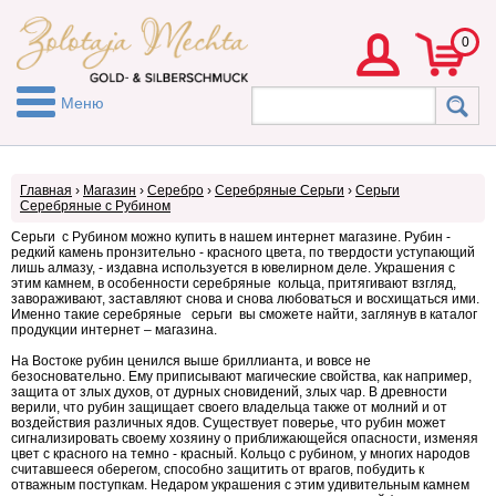
0
Меню
Главная
›
Магазин
›
Серебро
›
Серебряные Серьги
›
Серьги
Серебряные с Рубином
Серьги с Рубином можно купить в нашем интернет магазине. Рубин -
редкий камень пронзительно - красного цвета, по твердости уступающий
лишь алмазу, - издавна используется в ювелирном деле. Украшения с
этим камнем, в особенности серебряные кольца, притягивают взгляд,
завораживают, заставляют снова и снова любоваться и восхищаться ими.
Именно такие серебряные серьги вы сможете найти, заглянув в каталог
продукции интернет – магазина.
На Востоке рубин ценился выше бриллианта, и вовсе не
безосновательно. Ему приписывают магические свойства, как например,
защита от злых духов, от дурных сновидений, злых чар. В древности
верили, что рубин защищает своего владельца также от молний и от
воздействия различных ядов. Существует поверье, что рубин может
сигнализировать своему хозяину о приближающейся опасности, изменяя
цвет с красного на темно - красный. Кольцо с рубином, у многих народов
считавшееся оберегом, способно защитить от врагов, побудить к
отважным поступкам. Недаром украшения с этим удивительным камнем