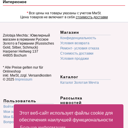
Интересное
*
Все цены на товары указаны с учетом MwSt.
Цена товаров не включает в себя
стоимость доставки
Магазин
Zolotaja Mechta:: Ювелирный
Конфиденциальность
магазин в германии Русское
Условия возврата
Золото в Германии (Russisches
Gold, Silber, Schmuck)
Ремонт- условия отказа
Harpener Hellweg 137
Стоимость доставки
44805 Bochum
Условия продажи
* Alle Preise gelten nur für
Onlineshop
inkl. MwSt, zzgl. Versandkosten
Каталог
© 2025
Impressum
Каталог Золотая Мечта
Рассылка
Пользователь
новостей
Войти
E-mail
Мои заказы
Этот веб-сайт использует файлы cookie для
Мои Баллы
обеспечения наилучшей функциональности
Вопрос-Ответ F.A.Q.
Больше информации