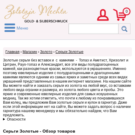
0
Меню
Главная
›
Магазин
›
Золото
›
Серьги Золотые
Золотые серьги без вставок и с камнями - Топаз и Аметист, Хризолит и
Цитрин, Раух-топаз и Александрит, все эти виды полудрагоценных
камней, как разноцветные краски, мспользуются в украшениях. Именно
поэтому ювелирные изделия с полудрагоценными и драгоценными
камнями являются одними из самых ярких и заметных среди всех видах
украшений представленных в нашем интернет магазине. На нашем сайте
Вы можете найти и заказать серьги из золота на любой вкус, со вставками
любого вида огранки и размера, из золота любого цвета и пробы. Это
яркие и современные ювелирные изделия для самых искушенных
модниц. Так же хотим отметить, что почти к любому из понравившихся
Вам колец, мы предложим Вам золотые серьги и кулон в гарнитур. Даже
если этой информации нет на сайте, Вы можете задать вопрос о наличии
гарнитура нашему менеджеру и мы обязательно найдем, что Вам
предложить.
Опасности
Серьги Золотые - Обзор товаров