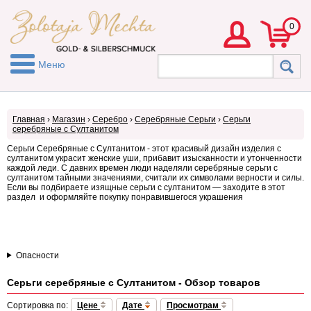
0
Меню
Главная
›
Магазин
›
Серебро
›
Серебряные Серьги
›
Серьги
серебряные с Султанитом
Серьги Серебряные с Султанитом - этот красивый дизайн изделия с
султанитом украсит женские уши, прибавит изысканности и утонченности
каждой леди. С давних времен люди наделяли серебряные серьги с
султанитом тайными значениями, считали их символами верности и силы.
Если вы подбираете изящные серьги с султанитом — заходите в этот
раздел и оформляйте покупку понравившегося украшения
Опасности
Серьги серебряные с Султанитом - Обзор товаров
Сортировка по:
Цене
Дате
Просмотрам